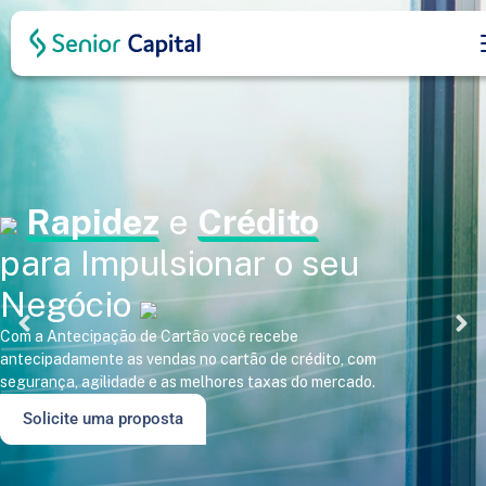
EXPANSÃO DO NEGÓCIO
EFICIÊNCIA FINANCEIRA
Rapidez
e
Crédito
para Impulsionar o seu
Negócio
Com a Antecipação de Cartão você recebe
antecipadamente as vendas no cartão de crédito, com
segurança, agilidade e as melhores taxas do mercado.
Solicite uma proposta